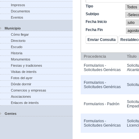
Impresos
Tipo
Documentos
Subtipo
Eventos
Fecha Inicio
Municipio
Fecha Fin
Cómo llegar
Directorio
Escudo
Historia
Procedencia
Título
Monumentos
Formularios -
Solicit
Fiestas y tradiciones
Solicitudes Genéricas
Alcanta
Visitas de interés
Fotos del ayer
Formularios -
Dónde dormir
Solicit
Solicitudes Genéricas
Comercios y empresas
Asociaciones
Solicit
Enlaces de interés
Formularios - Padrón
Empad
Gentes
Formularios -
Solicit
Solicitudes Genéricas
Licenc