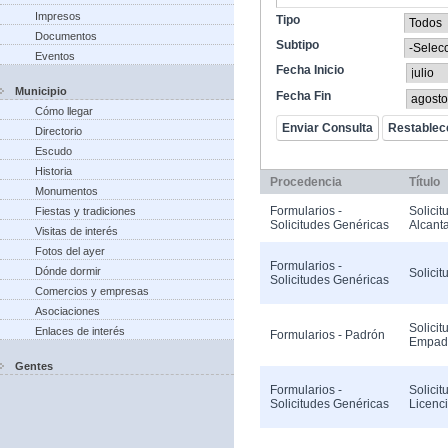
Impresos
Tipo
Documentos
Subtipo
Eventos
Fecha Inicio
Municipio
Fecha Fin
Cómo llegar
Directorio
Escudo
Historia
Procedencia
Título
Monumentos
Formularios -
Solicit
Fiestas y tradiciones
Solicitudes Genéricas
Alcanta
Visitas de interés
Fotos del ayer
Formularios -
Dónde dormir
Solicit
Solicitudes Genéricas
Comercios y empresas
Asociaciones
Solicit
Enlaces de interés
Formularios - Padrón
Empad
Gentes
Formularios -
Solicit
Solicitudes Genéricas
Licenc