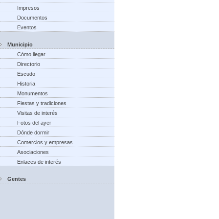
Impresos
Documentos
Eventos
Municipio
Cómo llegar
Directorio
Escudo
Historia
Monumentos
Fiestas y tradiciones
Visitas de interés
Fotos del ayer
Dónde dormir
Comercios y empresas
Asociaciones
Enlaces de interés
Gentes