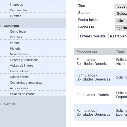
Impresos
Tipo
Documentos
Subtipo
Eventos
Fecha Inicio
Municipio
Fecha Fin
Cómo llegar
Directorio
Escudo
Historia
Procedencia
Título
Monumentos
Formularios -
Solicit
Fiestas y tradiciones
Solicitudes Genéricas
Alcanta
Visitas de interés
Fotos del ayer
Formularios -
Dónde dormir
Solicit
Solicitudes Genéricas
Comercios y empresas
Asociaciones
Solicit
Enlaces de interés
Formularios - Padrón
Empad
Gentes
Formularios -
Solicit
Solicitudes Genéricas
Licenc