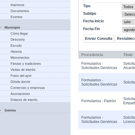
Impresos
Tipo
Documentos
Subtipo
Eventos
Fecha Inicio
Municipio
Fecha Fin
Cómo llegar
Directorio
Escudo
Historia
Procedencia
Título
Monumentos
Formularios -
Solicit
Fiestas y tradiciones
Solicitudes Genéricas
Alcanta
Visitas de interés
Fotos del ayer
Formularios -
Dónde dormir
Solicit
Solicitudes Genéricas
Comercios y empresas
Asociaciones
Solicit
Enlaces de interés
Formularios - Padrón
Empad
Gentes
Formularios -
Solicit
Solicitudes Genéricas
Licenc