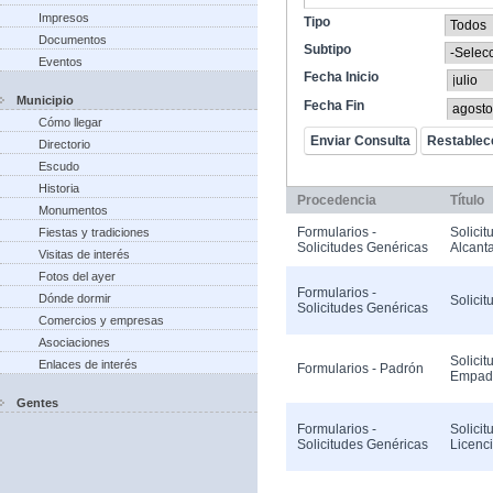
Impresos
Tipo
Documentos
Subtipo
Eventos
Fecha Inicio
Municipio
Fecha Fin
Cómo llegar
Directorio
Escudo
Historia
Procedencia
Título
Monumentos
Formularios -
Solicit
Fiestas y tradiciones
Solicitudes Genéricas
Alcanta
Visitas de interés
Fotos del ayer
Formularios -
Dónde dormir
Solicit
Solicitudes Genéricas
Comercios y empresas
Asociaciones
Solicit
Enlaces de interés
Formularios - Padrón
Empad
Gentes
Formularios -
Solicit
Solicitudes Genéricas
Licenc