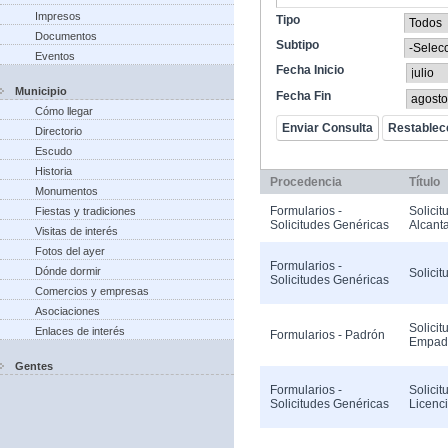
Impresos
Tipo
Documentos
Subtipo
Eventos
Fecha Inicio
Municipio
Fecha Fin
Cómo llegar
Directorio
Escudo
Historia
Procedencia
Título
Monumentos
Formularios -
Solicit
Fiestas y tradiciones
Solicitudes Genéricas
Alcanta
Visitas de interés
Fotos del ayer
Formularios -
Dónde dormir
Solicit
Solicitudes Genéricas
Comercios y empresas
Asociaciones
Solicit
Enlaces de interés
Formularios - Padrón
Empad
Gentes
Formularios -
Solicit
Solicitudes Genéricas
Licenc