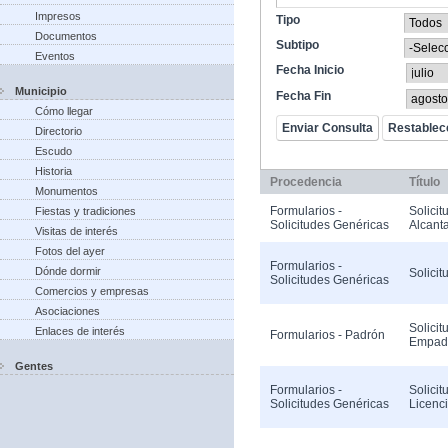
Impresos
Tipo
Documentos
Subtipo
Eventos
Fecha Inicio
Municipio
Fecha Fin
Cómo llegar
Directorio
Escudo
Historia
Procedencia
Título
Monumentos
Formularios -
Solicit
Fiestas y tradiciones
Solicitudes Genéricas
Alcanta
Visitas de interés
Fotos del ayer
Formularios -
Dónde dormir
Solicit
Solicitudes Genéricas
Comercios y empresas
Asociaciones
Solicit
Enlaces de interés
Formularios - Padrón
Empad
Gentes
Formularios -
Solicit
Solicitudes Genéricas
Licenc