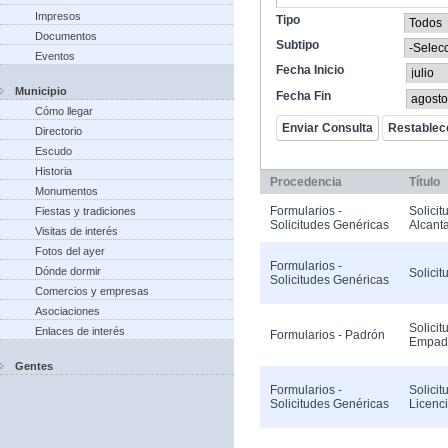
Impresos
Tipo
Documentos
Subtipo
Eventos
Fecha Inicio
Municipio
Fecha Fin
Cómo llegar
Directorio
Escudo
Historia
Procedencia
Título
Monumentos
Formularios -
Solicit
Fiestas y tradiciones
Solicitudes Genéricas
Alcanta
Visitas de interés
Fotos del ayer
Formularios -
Dónde dormir
Solicit
Solicitudes Genéricas
Comercios y empresas
Asociaciones
Solicit
Enlaces de interés
Formularios - Padrón
Empad
Gentes
Formularios -
Solicit
Solicitudes Genéricas
Licenc