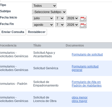
Tipo
Subtipo
Fecha Inicio
Fecha Fin
Procedencia
Título
Documentos
ormularios -
Solicitud Agua y
Formulario de solicitud
olicitudes Genéricas
Alcantarillado
ormularios -
Formulario solicitud
Solicitud Genérica
olicitudes Genéricas
general
Solicitud de
Formulario de Alta en
ormularios - Padrón
Empadronamiento
Padrón de Habitantes
ormularios -
Solicitud de
obra menor
olicitudes Genéricas
Licencia de Obra
obra mayor