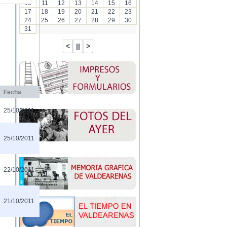
10
11
12
13
14
15
16
17
18
19
20
21
22
23
24
25
26
27
28
29
30
31
Fecha
25/10/2011
25/10/2011
22/10/2011
21/10/2011