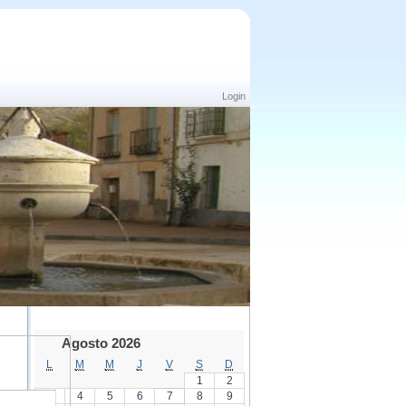
Login
Agosto 2026
L
M
M
J
V
S
D
1
2
3
4
5
6
7
8
9