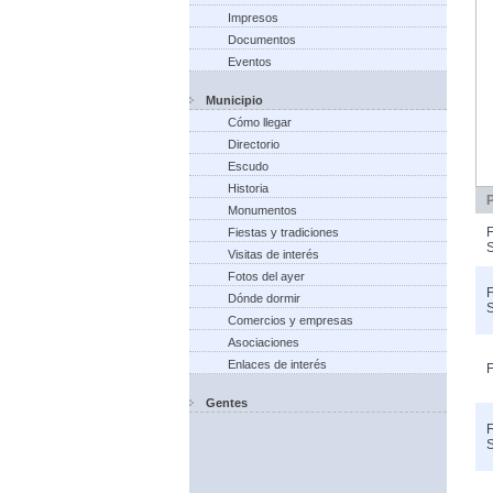
Impresos
Documentos
Eventos
Municipio
Cómo llegar
Directorio
Escudo
Historia
Monumentos
F
Fiestas y tradiciones
S
Visitas de interés
Fotos del ayer
F
Dónde dormir
S
Comercios y empresas
Asociaciones
Enlaces de interés
F
Gentes
F
S