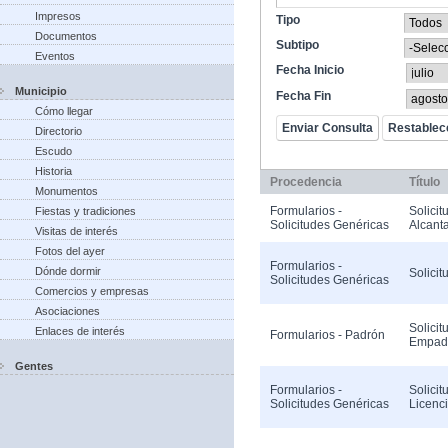
Impresos
Tipo
Documentos
Subtipo
Eventos
Fecha Inicio
Municipio
Fecha Fin
Cómo llegar
Directorio
Escudo
Historia
Procedencia
Título
Monumentos
Formularios -
Solicit
Fiestas y tradiciones
Solicitudes Genéricas
Alcanta
Visitas de interés
Fotos del ayer
Formularios -
Dónde dormir
Solicit
Solicitudes Genéricas
Comercios y empresas
Asociaciones
Solicit
Enlaces de interés
Formularios - Padrón
Empad
Gentes
Formularios -
Solicit
Solicitudes Genéricas
Licenc