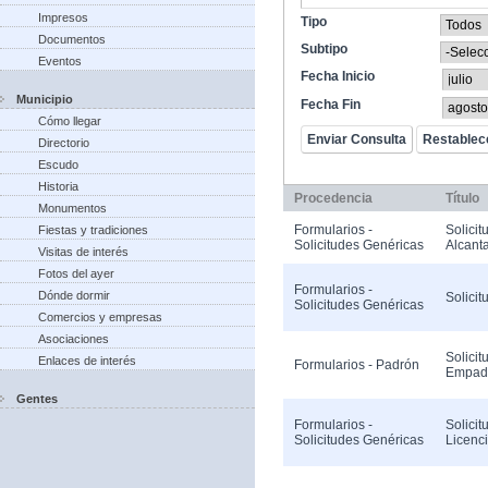
Impresos
Tipo
Documentos
Subtipo
Eventos
Fecha Inicio
Municipio
Fecha Fin
Cómo llegar
Directorio
Escudo
Historia
Procedencia
Título
Monumentos
Formularios -
Solicit
Fiestas y tradiciones
Solicitudes Genéricas
Alcanta
Visitas de interés
Fotos del ayer
Formularios -
Dónde dormir
Solicit
Solicitudes Genéricas
Comercios y empresas
Asociaciones
Solicit
Enlaces de interés
Formularios - Padrón
Empad
Gentes
Formularios -
Solicit
Solicitudes Genéricas
Licenc