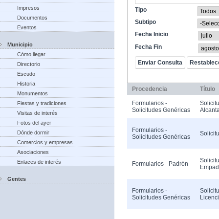
Impresos
Tipo
Documentos
Subtipo
Eventos
Fecha Inicio
Municipio
Fecha Fin
Cómo llegar
Directorio
Escudo
Historia
Procedencia
Título
Monumentos
Formularios -
Solicit
Fiestas y tradiciones
Solicitudes Genéricas
Alcanta
Visitas de interés
Fotos del ayer
Formularios -
Dónde dormir
Solicit
Solicitudes Genéricas
Comercios y empresas
Asociaciones
Solicit
Enlaces de interés
Formularios - Padrón
Empad
Gentes
Formularios -
Solicit
Solicitudes Genéricas
Licenc