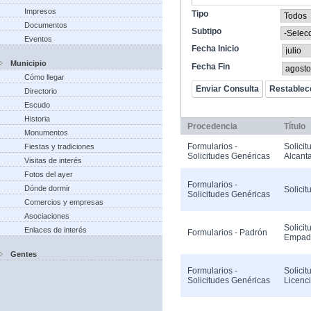
Impresos
Tipo
Documentos
Subtipo
Eventos
Fecha Inicio
Municipio
Fecha Fin
Cómo llegar
Directorio
Escudo
Historia
Procedencia
Título
Monumentos
Formularios -
Solicit
Fiestas y tradiciones
Solicitudes Genéricas
Alcanta
Visitas de interés
Fotos del ayer
Formularios -
Dónde dormir
Solicit
Solicitudes Genéricas
Comercios y empresas
Asociaciones
Solicit
Enlaces de interés
Formularios - Padrón
Empad
Gentes
Formularios -
Solicit
Solicitudes Genéricas
Licenc