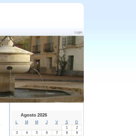
Login
Agosto 2026
L
M
M
J
V
S
D
1
2
3
4
5
6
7
8
9