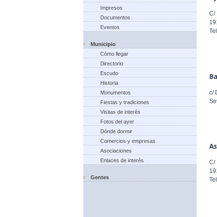
Impresos
C/
Documentos
19
Eventos
Te
Municipio
Cómo llegar
Directorio
Escudo
Ba
Historia
c/
Monumentos
Se
Fiestas y tradiciones
Visitas de interés
Fotos del ayer
Dónde dormir
Comercios y empresas
As
Asociaciones
Enlaces de interés
C/
19
Gentes
Te