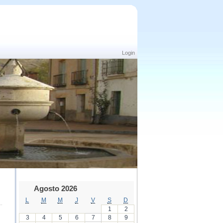
Login
Agosto 2026
L
M
M
J
V
S
D
1
2
3
4
5
6
7
8
9