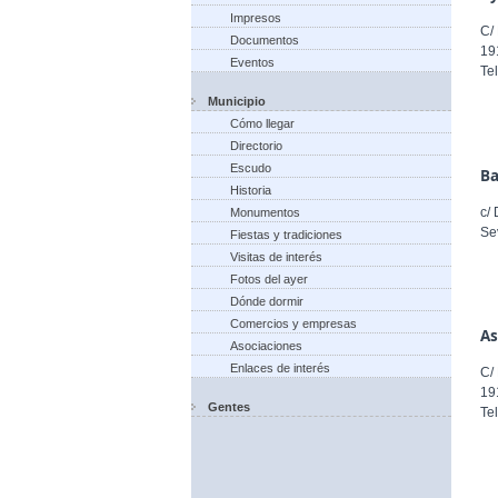
Impresos
C/
Documentos
19
Eventos
Te
Municipio
Cómo llegar
Directorio
Escudo
Ba
Historia
c/
Monumentos
Se
Fiestas y tradiciones
Visitas de interés
Fotos del ayer
Dónde dormir
Comercios y empresas
As
Asociaciones
Enlaces de interés
C/
19
Gentes
Te