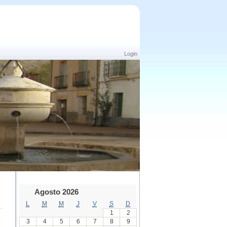
Login
Agosto 2026
L
M
M
J
V
S
D
1
2
3
4
5
6
7
8
9