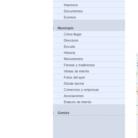
Impresos
Documentos
Eventos
Municipio
Cómo llegar
Directorio
Escudo
Historia
Monumentos
Fiestas y tradiciones
Visitas de interés
Fotos del ayer
Dónde dormir
Comercios y empresas
Asociaciones
Enlaces de interés
Gentes