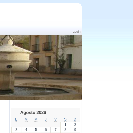
Login
Agosto 2026
L
M
M
J
V
S
D
1
2
3
4
5
6
7
8
9