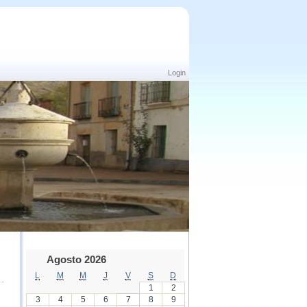
Login
Agosto 2026
L
M
M
J
V
S
D
1
2
3
4
5
6
7
8
9