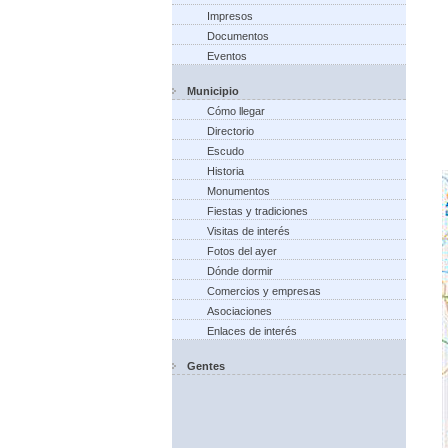
Impresos
Documentos
Eventos
Municipio
Cómo llegar
Directorio
Escudo
Historia
Monumentos
Fiestas y tradiciones
Visitas de interés
Fotos del ayer
Dónde dormir
Comercios y empresas
Asociaciones
Enlaces de interés
Gentes