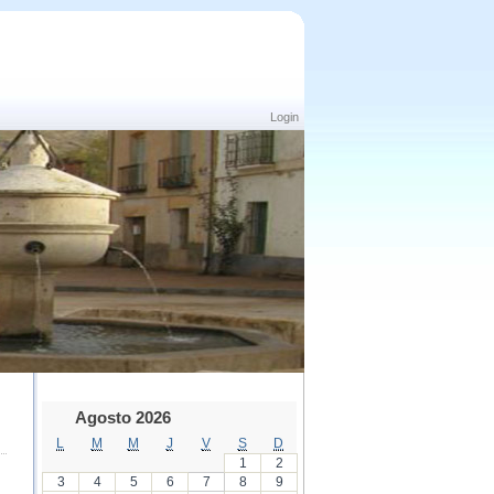
Login
Agosto 2026
L
M
M
J
V
S
D
1
2
3
4
5
6
7
8
9