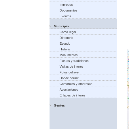
Impresos
Documentos
Eventos
Municipio
Cómo llegar
Directorio
Escudo
Historia
Monumentos
Fiestas y tradiciones
Visitas de interés
Fotos del ayer
Dónde dormir
Comercios y empresas
Asociaciones
Enlaces de interés
Gentes