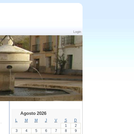
Login
Agosto 2026
L
M
M
J
V
S
D
1
2
3
4
5
6
7
8
9