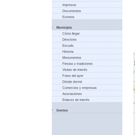
Impresos
Documentos
Eventos
Municipio
Cómo llegar
Directorio
Escudo
Historia
Monumentos
Fiestas y tradiciones
Visitas de interés
Fotos del ayer
Dónde dormir
Comercios y empresas
Asociaciones
Enlaces de interés
Gentes