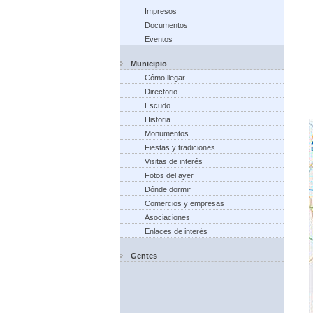
Impresos
Documentos
Eventos
Municipio
Cómo llegar
Directorio
Escudo
Historia
Monumentos
Fiestas y tradiciones
Visitas de interés
Fotos del ayer
Dónde dormir
Comercios y empresas
Asociaciones
Enlaces de interés
Gentes