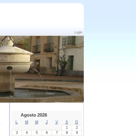
Login
Agosto 2026
L
M
M
J
V
S
D
1
2
3
4
5
6
7
8
9