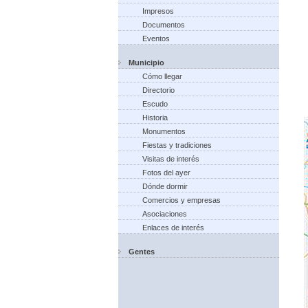
Impresos
Documentos
Eventos
Municipio
Cómo llegar
Directorio
Escudo
Historia
Monumentos
Fiestas y tradiciones
Visitas de interés
Fotos del ayer
Dónde dormir
Comercios y empresas
Asociaciones
Enlaces de interés
Gentes