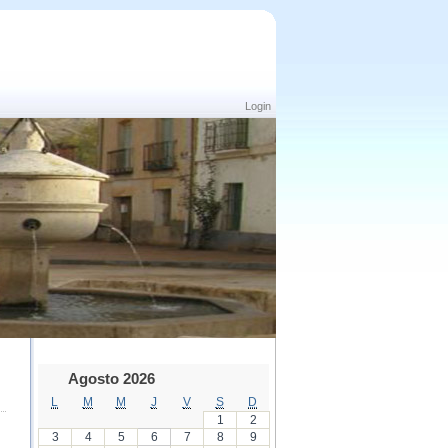
Login
Agosto 2026
L
M
M
J
V
S
D
1
2
3
4
5
6
7
8
9