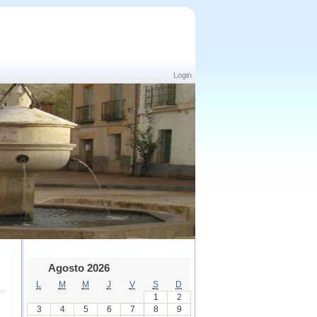
Login
Agosto 2026
L
M
M
J
V
S
D
1
2
3
4
5
6
7
8
9