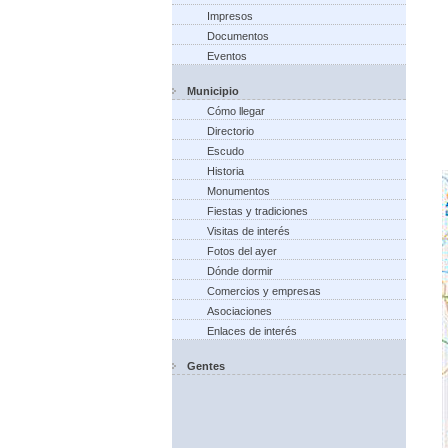
Impresos
Documentos
Eventos
Municipio
Cómo llegar
Directorio
Escudo
Historia
Monumentos
Fiestas y tradiciones
Visitas de interés
Fotos del ayer
Dónde dormir
Comercios y empresas
Asociaciones
Enlaces de interés
Gentes