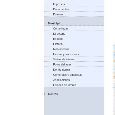
Impresos
Documentos
Eventos
Municipio
Cómo llegar
Directorio
Escudo
Historia
Monumentos
Fiestas y tradiciones
Visitas de interés
Fotos del ayer
Dónde dormir
Comercios y empresas
Asociaciones
Enlaces de interés
Gentes