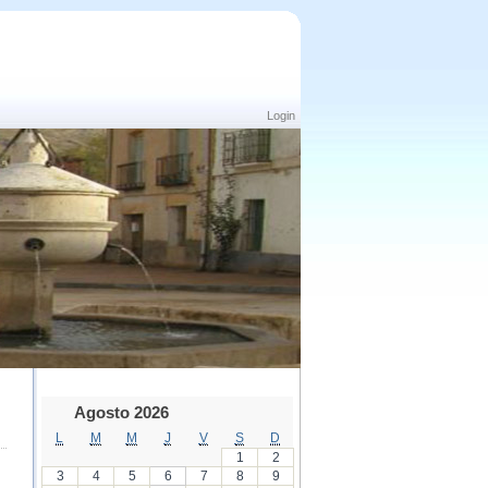
Login
Agosto 2026
L
M
M
J
V
S
D
1
2
3
4
5
6
7
8
9