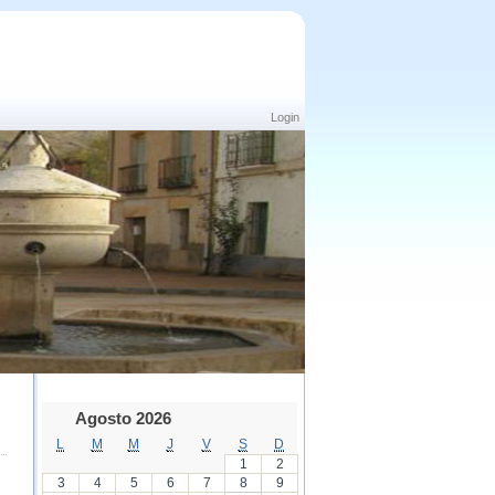
Login
Agosto 2026
L
M
M
J
V
S
D
1
2
3
4
5
6
7
8
9