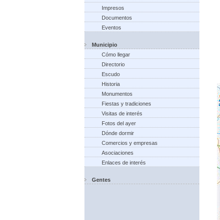
Impresos
Documentos
Eventos
Municipio
Cómo llegar
Directorio
Escudo
Historia
Monumentos
Fiestas y tradiciones
Visitas de interés
Fotos del ayer
Dónde dormir
Comercios y empresas
Asociaciones
Enlaces de interés
Gentes