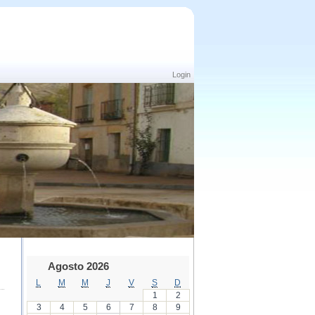
Login
Agosto 2026
L
M
M
J
V
S
D
1
2
3
4
5
6
7
8
9