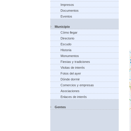
Impresos
Documentos
Eventos
Municipio
Cómo llegar
Directorio
Escudo
Historia
Monumentos
Fiestas y tradiciones
Visitas de interés
Fotos del ayer
Dónde dormir
Comercios y empresas
Asociaciones
Enlaces de interés
Gentes