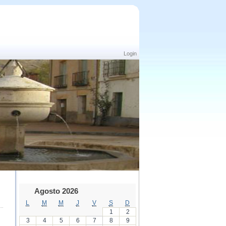
Login
Agosto 2026
L
M
M
J
V
S
D
1
2
3
4
5
6
7
8
9