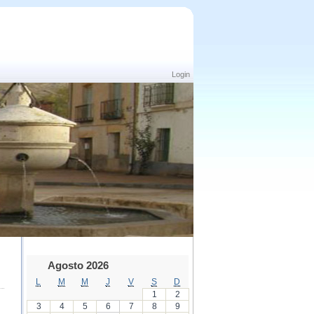
Login
Agosto 2026
L
M
M
J
V
S
D
1
2
3
4
5
6
7
8
9