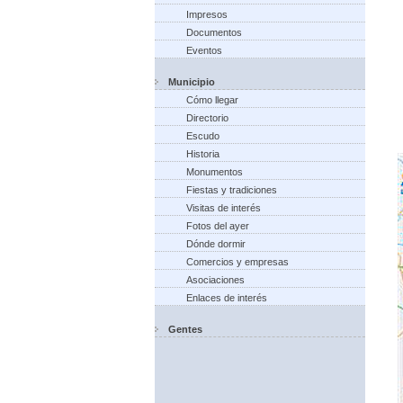
Impresos
Documentos
Eventos
Municipio
Cómo llegar
Directorio
Escudo
Historia
Monumentos
Fiestas y tradiciones
Visitas de interés
Fotos del ayer
Dónde dormir
Comercios y empresas
Asociaciones
Enlaces de interés
Gentes