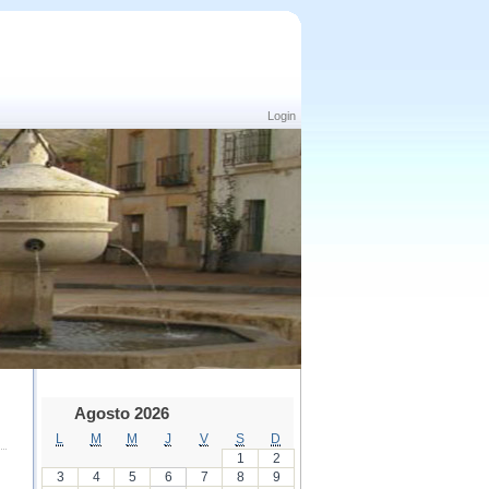
Login
Agosto 2026
L
M
M
J
V
S
D
1
2
3
4
5
6
7
8
9