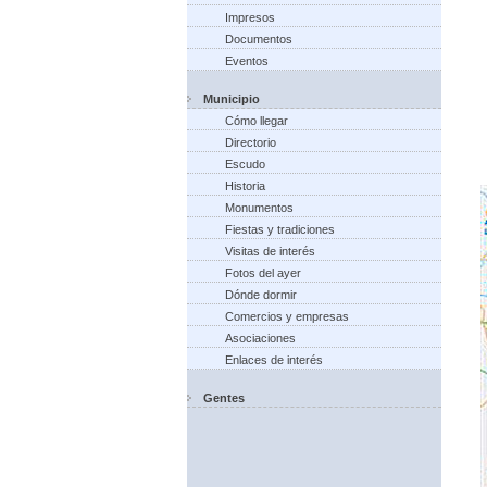
Impresos
Documentos
Eventos
Municipio
Cómo llegar
Directorio
Escudo
Historia
Monumentos
Fiestas y tradiciones
Visitas de interés
Fotos del ayer
Dónde dormir
Comercios y empresas
Asociaciones
Enlaces de interés
Gentes