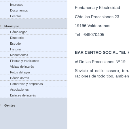
Impresos
Fontaneria y Electricidad
Documentos
C/de las Procesiones,23
Eventos
19196 Valdearenas
Municipio
Cómo llegar
Tel.: 649070405
Directorio
Escudo
Historia
BAR CENTRO SOCIAL "EL
Monumentos
Fiestas y tradiciones
c/ De las Procesiones Nº 19
Visitas de interés
Sevicio al estilo casero, te
Fotos del ayer
raciones de todo tipo, ambien
Dónde dormir
Comercios y empresas
Asociaciones
Enlaces de interés
Gentes