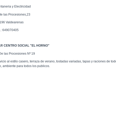
ntaneria y Electricidad
de las Procesiones,23
196 Valdearenas
l.: 649070405
R CENTRO SOCIAL "EL HORNO"
 De las Procesiones Nº 19
icio al estilo casero, terraza de verano, tostadas variadas, tapas y raciones de tod
po, ambiente para todos los publicos.