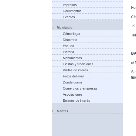
Impresos
Fo
Documentos
C/
Eventos
19
Municipio
Cómo llegar
Te
Directorio
Escudo
Historia
BA
Monumentos
c/
Fiestas y tradiciones
Visitas de interés
Sev
Fotos del ayer
ti
Dónde dormir
Comercios y empresas
Asociaciones
Enlaces de interés
Gentes