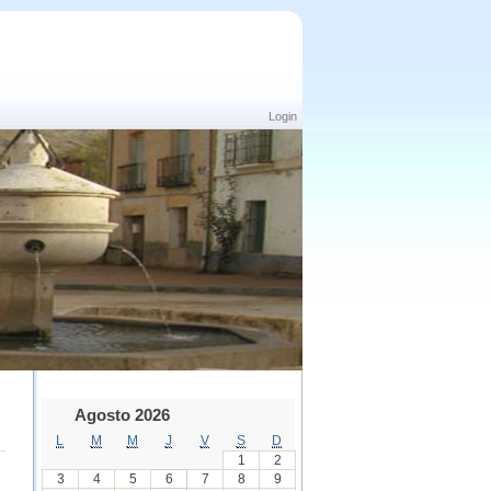
Login
Agosto 2026
L
M
M
J
V
S
D
1
2
3
4
5
6
7
8
9