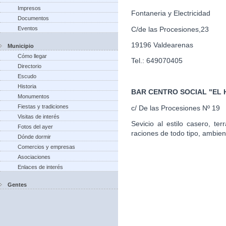
Impresos
Fontaneria y Electricidad
Documentos
C/de las Procesiones,23
Eventos
19196 Valdearenas
Municipio
Cómo llegar
Tel.: 649070405
Directorio
Escudo
Historia
BAR CENTRO SOCIAL "EL
Monumentos
Fiestas y tradiciones
c/ De las Procesiones Nº 19
Visitas de interés
Sevicio al estilo casero, te
Fotos del ayer
raciones de todo tipo, ambien
Dónde dormir
Comercios y empresas
Asociaciones
Enlaces de interés
Gentes