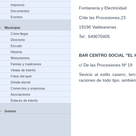
Impresos
Fontaneria y Electricidad
Documentos
C/de las Procesiones,23
Eventos
19196 Valdearenas
Municipio
Cómo llegar
Tel.: 649070405
Directorio
Escudo
Historia
BAR CENTRO SOCIAL "EL
Monumentos
Fiestas y tradiciones
c/ De las Procesiones Nº 19
Visitas de interés
Sevicio al estilo casero, te
Fotos del ayer
raciones de todo tipo, ambien
Dónde dormir
Comercios y empresas
Asociaciones
Enlaces de interés
Gentes