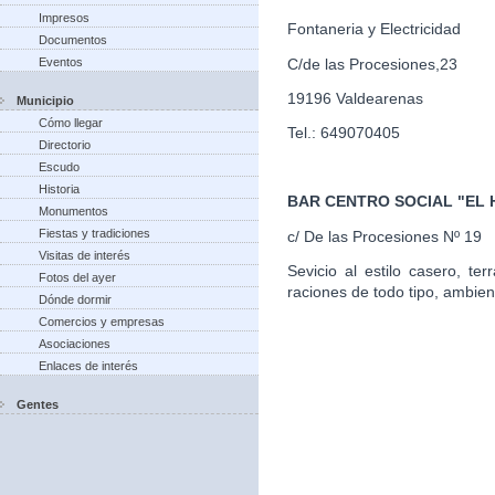
Impresos
Fontaneria y Electricidad
Documentos
C/de las Procesiones,23
Eventos
19196 Valdearenas
Municipio
Cómo llegar
Tel.: 649070405
Directorio
Escudo
Historia
BAR CENTRO SOCIAL "EL
Monumentos
Fiestas y tradiciones
c/ De las Procesiones Nº 19
Visitas de interés
Sevicio al estilo casero, te
Fotos del ayer
raciones de todo tipo, ambien
Dónde dormir
Comercios y empresas
Asociaciones
Enlaces de interés
Gentes