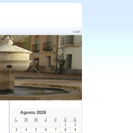
Login
Agosto 2026
L
M
M
J
V
S
D
1
2
3
4
5
6
7
8
9