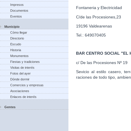
Impresos
Fontaneria y Electricidad
Documentos
C/de las Procesiones,23
Eventos
19196 Valdearenas
Municipio
Cómo llegar
Tel.: 649070405
Directorio
Escudo
Historia
BAR CENTRO SOCIAL "EL
Monumentos
Fiestas y tradiciones
c/ De las Procesiones Nº 19
Visitas de interés
Sevicio al estilo casero, te
Fotos del ayer
raciones de todo tipo, ambien
Dónde dormir
Comercios y empresas
Asociaciones
Enlaces de interés
Gentes