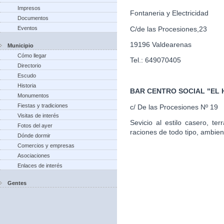
Impresos
Fontaneria y Electricidad
Documentos
C/de las Procesiones,23
Eventos
19196 Valdearenas
Municipio
Cómo llegar
Tel.: 649070405
Directorio
Escudo
Historia
BAR CENTRO SOCIAL "EL
Monumentos
Fiestas y tradiciones
c/ De las Procesiones Nº 19
Visitas de interés
Sevicio al estilo casero, te
Fotos del ayer
raciones de todo tipo, ambien
Dónde dormir
Comercios y empresas
Asociaciones
Enlaces de interés
Gentes