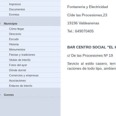
Impresos
Fontaneria y Electricidad
Documentos
C/de las Procesiones,23
Eventos
19196 Valdearenas
Municipio
Cómo llegar
Tel.: 649070405
Directorio
Escudo
Historia
BAR CENTRO SOCIAL "EL
Monumentos
Fiestas y tradiciones
c/ De las Procesiones Nº 19
Visitas de interés
Sevicio al estilo casero, te
Fotos del ayer
raciones de todo tipo, ambien
Dónde dormir
Comercios y empresas
Asociaciones
Enlaces de interés
Gentes