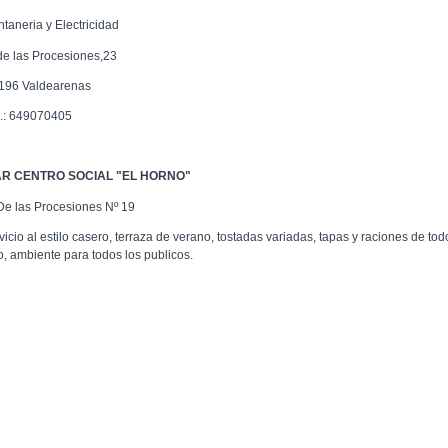
ntaneria y Electricidad
de las Procesiones,23
196 Valdearenas
l.: 649070405
R CENTRO SOCIAL "EL HORNO"
 De las Procesiones Nº 19
icio al estilo casero, terraza de verano, tostadas variadas, tapas y raciones de tod
po, ambiente para todos los publicos.