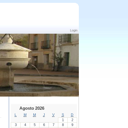
Login
Agosto 2026
L
M
M
J
V
S
D
1
2
3
4
5
6
7
8
9