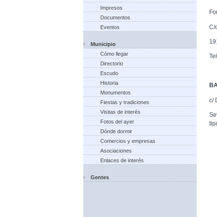
Impresos
Fo
Documentos
C/
Eventos
19
Municipio
Cómo llegar
Te
Directorio
Escudo
Historia
BA
Monumentos
c/
Fiestas y tradiciones
Visitas de interés
Sev
Fotos del ayer
ti
Dónde dormir
Comercios y empresas
Asociaciones
Enlaces de interés
Gentes