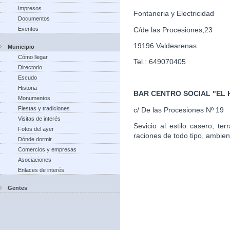
Impresos
Fontaneria y Electricidad
Documentos
C/de las Procesiones,23
Eventos
19196 Valdearenas
Municipio
Cómo llegar
Tel.: 649070405
Directorio
Escudo
Historia
BAR CENTRO SOCIAL "EL
Monumentos
Fiestas y tradiciones
c/ De las Procesiones Nº 19
Visitas de interés
Sevicio al estilo casero, te
Fotos del ayer
raciones de todo tipo, ambien
Dónde dormir
Comercios y empresas
Asociaciones
Enlaces de interés
Gentes