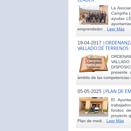
La Asociac
Campiña (
ayudas LE
ayuntamie
emprendedor...
Leer Más
|
ORDENANZA
19-04-2017
VALLADO DE TERRENOS
ORDENAN
VALLAD
DISPOSI
presente 
ámbito de las competencias m
|
PLAN DE E
05-05-2025
El Ayunt
trabajador
fondos d
proyecto q
Plan de medi...
Leer Más