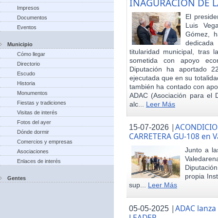
INAGURACIÓN DE L
Impresos
El preside
Documentos
Luis Veg
Eventos
Gómez, ha
dedicada
Municipio
titularidad municipal, tras
Cómo llegar
sometida con apoyo econó
Directorio
Diputación ha aportado 22
Escudo
ejecutada que en su totalid
Historia
también ha contado con apoy
Monumentos
ADAC (Asociación para el De
Fiestas y tradiciones
alc...
Leer Más
Visitas de interés
Fotos del ayer
|
ACONDICIO
15-07-2026
Dónde dormir
CARRETERA GU-108 en V
Comercios y empresas
Junto a la
Asociaciones
Valedare
Enlaces de interés
Diputación
propia Ins
Gentes
sup...
Leer Más
|
ADAC lanza
05-05-2025
LEADER