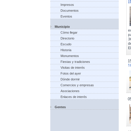
I
Impresos
Documentos
Eventos
Municipio
e
Cómo llegar
p
Directorio
3
d
Escudo
El
Historia
Monumentos
1
Fiestas y tradiciones
1
Visitas de interés
Fotos del ayer
Dónde dormir
Comercios y empresas
Asociaciones
Enlaces de interés
0
Gentes