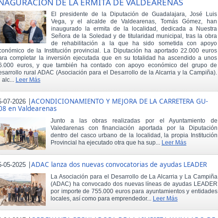
NAGURACIÓN DE LA ERMITA DE VALDEARENAS
El presidente de la Diputación de Guadalajara, José Luis
Vega, y el alcalde de Valdearenas, Tomás Gómez, han
inaugurado la ermita de la localidad, dedicada a Nuestra
Señora de la Soledad y de titularidad municipal, tras la obra
de rehabilitación a la que ha sido sometida con apoyo
conómico de la Institución provincial. La Diputación ha aportado 22.000 euros
ara completar la inversión ejecutada que en su totalidad ha ascendido a unos
6.000 euros, y que también ha contado con apoyo económico del grupo de
esarrollo rural ADAC (Asociación para el Desarrollo de la Alcarria y la Campiña).
 alc...
Leer Más
|
ACONDICIONAMIENTO Y MEJORA DE LA CARRETERA GU-
5-07-2026
08 en Valdearenas
Junto a las obras realizadas por el Ayuntamiento de
Valedarenas con financiación aportada por la Diputación
dentro del casco urbano de la localidad, la propia Institución
Provincial ha ejecutado otra que ha sup...
Leer Más
|
ADAC lanza dos nuevas convocatorias de ayudas LEADER
5-05-2025
La Asociación para el Desarrollo de La Alcarria y La Campiña
(ADAC) ha convocado dos nuevas líneas de ayudas LEADER
por importe de 755.000 euros para ayuntamientos y entidades
locales, así como para emprendedor...
Leer Más