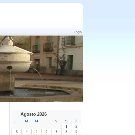
Login
Agosto 2026
L
M
M
J
V
S
D
1
2
3
4
5
6
7
8
9