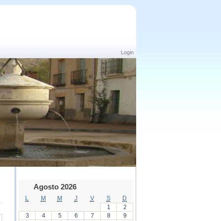
Login
Agosto 2026
L
M
M
J
V
S
D
1
2
3
4
5
6
7
8
9