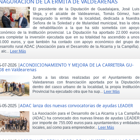
NAGURACIÓN DE LA ERMITA DE VALDEARENAS
El presidente de la Diputación de Guadalajara, José Luis
Vega, y el alcalde de Valdearenas, Tomás Gómez, han
inaugurado la ermita de la localidad, dedicada a Nuestra
Señora de la Soledad y de titularidad municipal, tras la obra
de rehabilitación a la que ha sido sometida con apoyo
conómico de la Institución provincial. La Diputación ha aportado 22.000 euros
ara completar la inversión ejecutada que en su totalidad ha ascendido a unos
6.000 euros, y que también ha contado con apoyo económico del grupo de
esarrollo rural ADAC (Asociación para el Desarrollo de la Alcarria y la Campiña).
 alc...
Leer Más
|
ACONDICIONAMIENTO Y MEJORA DE LA CARRETERA GU-
5-07-2026
08 en Valdearenas
Junto a las obras realizadas por el Ayuntamiento de
Valedarenas con financiación aportada por la Diputación
dentro del casco urbano de la localidad, la propia Institución
Provincial ha ejecutado otra que ha sup...
Leer Más
|
ADAC lanza dos nuevas convocatorias de ayudas LEADER
5-05-2025
La Asociación para el Desarrollo de La Alcarria y La Campiña
(ADAC) ha convocado dos nuevas líneas de ayudas LEADER
por importe de 755.000 euros para ayuntamientos y entidades
locales, así como para emprendedor...
Leer Más