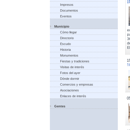
I
Impresos
Documentos
Eventos
Municipio
e
Cómo llegar
p
Directorio
3
d
Escudo
El
Historia
Monumentos
1
Fiestas y tradiciones
1
Visitas de interés
Fotos del ayer
Dónde dormir
Comercios y empresas
Asociaciones
Enlaces de interés
0
Gentes