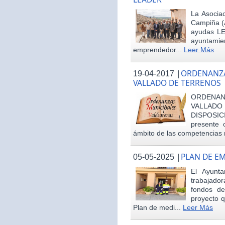
La Asociac
Campiña (
ayudas LE
ayuntamie
emprendedor...
Leer Más
|
ORDENANZA
19-04-2017
VALLADO DE TERRENOS
ORDENAN
VALLAD
DISPOSI
presente 
ámbito de las competencias m
|
PLAN DE E
05-05-2025
El Ayunt
trabajador
fondos d
proyecto q
Plan de medi...
Leer Más