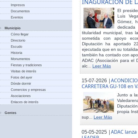
INAGURACIÓN DE L
Impresos
El preside
Documentos
Luis Veg
Eventos
Gómez, ha
dedicada
Municipio
titularidad municipal, tras
Cómo llegar
sometida con apoyo econó
Directorio
Diputación ha aportado 22
Escudo
ejecutada que en su totalid
Historia
también ha contado con apoy
Monumentos
ADAC (Asociación para el De
Fiestas y tradiciones
alc...
Leer Más
Visitas de interés
Fotos del ayer
|
ACONDICIO
15-07-2026
Dónde dormir
CARRETERA GU-108 en V
Comercios y empresas
Junto a la
Asociaciones
Valedare
Enlaces de interés
Diputación
propia Ins
Gentes
sup...
Leer Más
|
ADAC lanza
05-05-2025
LEADER