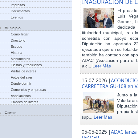
INAGURACIÓN DE L
Impresos
El preside
Documentos
Luis Veg
Eventos
Gómez, ha
dedicada
Municipio
titularidad municipal, tras
Cómo llegar
sometida con apoyo econó
Directorio
Diputación ha aportado 22
Escudo
ejecutada que en su totalid
Historia
también ha contado con apoy
Monumentos
ADAC (Asociación para el De
Fiestas y tradiciones
alc...
Leer Más
Visitas de interés
Fotos del ayer
|
ACONDICIO
15-07-2026
Dónde dormir
CARRETERA GU-108 en V
Comercios y empresas
Junto a la
Asociaciones
Valedare
Enlaces de interés
Diputación
propia Ins
Gentes
sup...
Leer Más
|
ADAC lanza
05-05-2025
LEADER