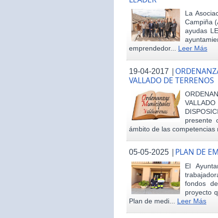
La Asociac
Campiña (
ayudas LE
ayuntamie
emprendedor...
Leer Más
|
ORDENANZA
19-04-2017
VALLADO DE TERRENOS
ORDENAN
VALLAD
DISPOSI
presente 
ámbito de las competencias m
|
PLAN DE E
05-05-2025
El Ayunt
trabajador
fondos d
proyecto q
Plan de medi...
Leer Más