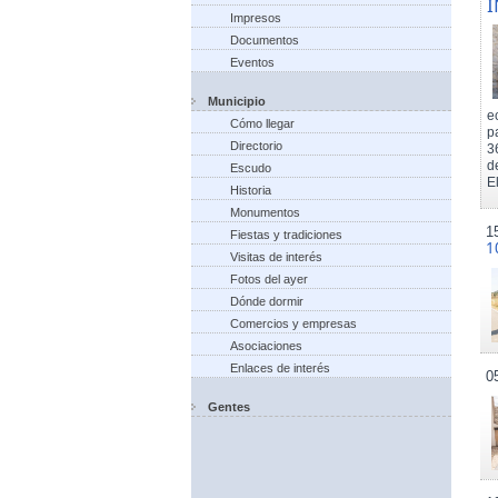
I
Impresos
Documentos
Eventos
Municipio
e
Cómo llegar
p
Directorio
3
d
Escudo
El
Historia
Monumentos
1
Fiestas y tradiciones
1
Visitas de interés
Fotos del ayer
Dónde dormir
Comercios y empresas
Asociaciones
Enlaces de interés
0
Gentes