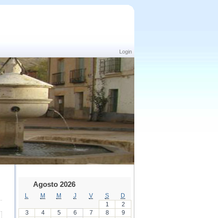
Login
Agosto 2026
L
M
M
J
V
S
D
1
2
3
4
5
6
7
8
9