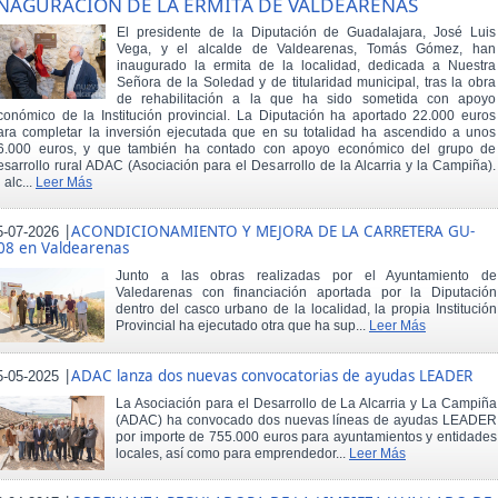
NAGURACIÓN DE LA ERMITA DE VALDEARENAS
El presidente de la Diputación de Guadalajara, José Luis
Vega, y el alcalde de Valdearenas, Tomás Gómez, han
inaugurado la ermita de la localidad, dedicada a Nuestra
Señora de la Soledad y de titularidad municipal, tras la obra
de rehabilitación a la que ha sido sometida con apoyo
conómico de la Institución provincial. La Diputación ha aportado 22.000 euros
ara completar la inversión ejecutada que en su totalidad ha ascendido a unos
6.000 euros, y que también ha contado con apoyo económico del grupo de
esarrollo rural ADAC (Asociación para el Desarrollo de la Alcarria y la Campiña).
 alc...
Leer Más
|
ACONDICIONAMIENTO Y MEJORA DE LA CARRETERA GU-
5-07-2026
08 en Valdearenas
Junto a las obras realizadas por el Ayuntamiento de
Valedarenas con financiación aportada por la Diputación
dentro del casco urbano de la localidad, la propia Institución
Provincial ha ejecutado otra que ha sup...
Leer Más
|
ADAC lanza dos nuevas convocatorias de ayudas LEADER
5-05-2025
La Asociación para el Desarrollo de La Alcarria y La Campiña
(ADAC) ha convocado dos nuevas líneas de ayudas LEADER
por importe de 755.000 euros para ayuntamientos y entidades
locales, así como para emprendedor...
Leer Más