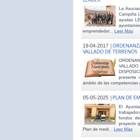
La Asociac
Campiña (
ayudas LE
ayuntamie
emprendedor...
Leer Más
|
ORDENANZA
19-04-2017
VALLADO DE TERRENOS
ORDENAN
VALLAD
DISPOSI
presente 
ámbito de las competencias m
|
PLAN DE E
05-05-2025
El Ayunt
trabajador
fondos d
proyecto q
Plan de medi...
Leer Más