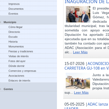
INAGURACIÓN DE L
Impresos
El preside
Documentos
Luis Veg
Eventos
Gómez, ha
dedicada
Municipio
titularidad municipal, tras
Cómo llegar
sometida con apoyo econó
Directorio
Diputación ha aportado 22
Escudo
ejecutada que en su totalid
Historia
también ha contado con apoy
Monumentos
ADAC (Asociación para el De
Fiestas y tradiciones
alc...
Leer Más
Visitas de interés
Fotos del ayer
|
ACONDICIO
15-07-2026
Dónde dormir
CARRETERA GU-108 en V
Comercios y empresas
Junto a la
Asociaciones
Valedare
Enlaces de interés
Diputación
propia Ins
Gentes
sup...
Leer Más
|
ADAC lanza
05-05-2025
LEADER