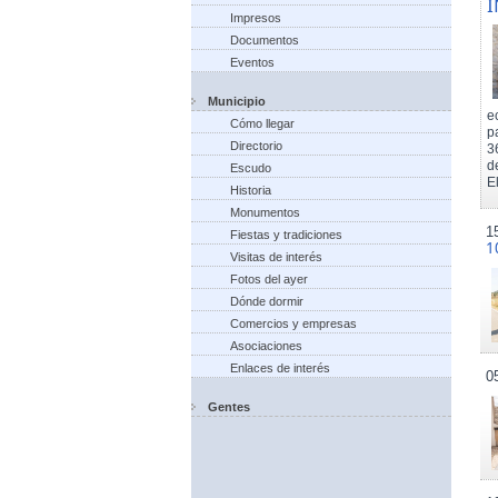
I
Impresos
Documentos
Eventos
Municipio
e
Cómo llegar
p
Directorio
3
d
Escudo
El
Historia
Monumentos
1
Fiestas y tradiciones
1
Visitas de interés
Fotos del ayer
Dónde dormir
Comercios y empresas
Asociaciones
Enlaces de interés
0
Gentes