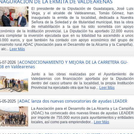
NAGURACIÓN DE LA ERMITA DE VALDEARENAS
El presidente de la Diputación de Guadalajara, José Luis
Vega, y el alcalde de Valdearenas, Tomás Gómez, han
inaugurado la ermita de la localidad, dedicada a Nuestra
Señora de la Soledad y de titularidad municipal, tras la obra
de rehabilitación a la que ha sido sometida con apoyo
conómico de la Institución provincial. La Diputación ha aportado 22.000 euros
ara completar la inversión ejecutada que en su totalidad ha ascendido a unos
6.000 euros, y que también ha contado con apoyo económico del grupo de
esarrollo rural ADAC (Asociación para el Desarrollo de la Alcarria y la Campiña).
 alc...
Leer Más
|
ACONDICIONAMIENTO Y MEJORA DE LA CARRETERA GU-
5-07-2026
08 en Valdearenas
Junto a las obras realizadas por el Ayuntamiento de
Valedarenas con financiación aportada por la Diputación
dentro del casco urbano de la localidad, la propia Institución
Provincial ha ejecutado otra que ha sup...
Leer Más
|
ADAC lanza dos nuevas convocatorias de ayudas LEADER
5-05-2025
La Asociación para el Desarrollo de La Alcarria y La Campiña
(ADAC) ha convocado dos nuevas líneas de ayudas LEADER
por importe de 755.000 euros para ayuntamientos y entidades
locales, así como para emprendedor...
Leer Más