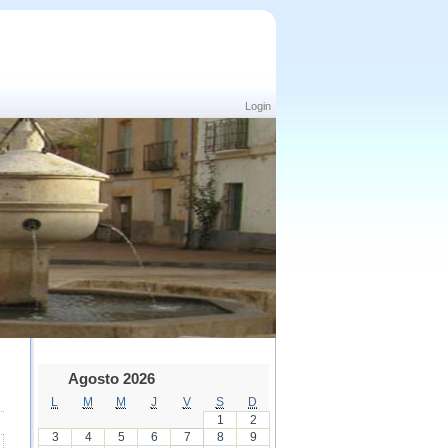
Login
Agosto 2026
L
M
M
J
V
S
D
1
2
3
4
5
6
7
8
9