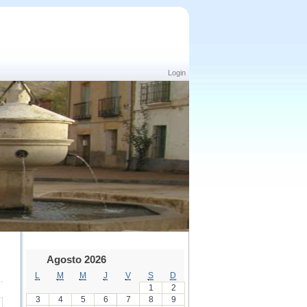
Login
Agosto 2026
L
M
M
J
V
S
D
1
2
3
4
5
6
7
8
9