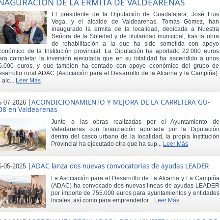
NAGURACIÓN DE LA ERMITA DE VALDEARENAS
El presidente de la Diputación de Guadalajara, José Luis
Vega, y el alcalde de Valdearenas, Tomás Gómez, han
inaugurado la ermita de la localidad, dedicada a Nuestra
Señora de la Soledad y de titularidad municipal, tras la obra
de rehabilitación a la que ha sido sometida con apoyo
conómico de la Institución provincial. La Diputación ha aportado 22.000 euros
ara completar la inversión ejecutada que en su totalidad ha ascendido a unos
6.000 euros, y que también ha contado con apoyo económico del grupo de
esarrollo rural ADAC (Asociación para el Desarrollo de la Alcarria y la Campiña).
 alc...
Leer Más
|
ACONDICIONAMIENTO Y MEJORA DE LA CARRETERA GU-
5-07-2026
08 en Valdearenas
Junto a las obras realizadas por el Ayuntamiento de
Valedarenas con financiación aportada por la Diputación
dentro del casco urbano de la localidad, la propia Institución
Provincial ha ejecutado otra que ha sup...
Leer Más
|
ADAC lanza dos nuevas convocatorias de ayudas LEADER
5-05-2025
La Asociación para el Desarrollo de La Alcarria y La Campiña
(ADAC) ha convocado dos nuevas líneas de ayudas LEADER
por importe de 755.000 euros para ayuntamientos y entidades
locales, así como para emprendedor...
Leer Más