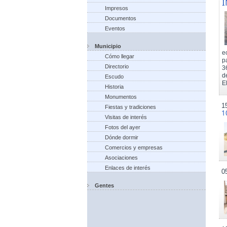
I
Impresos
Documentos
Eventos
Municipio
e
Cómo llegar
p
Directorio
3
d
Escudo
El
Historia
Monumentos
1
Fiestas y tradiciones
1
Visitas de interés
Fotos del ayer
Dónde dormir
Comercios y empresas
Asociaciones
Enlaces de interés
0
Gentes